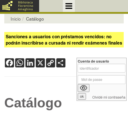
Inicio
Catálogo
Sanciones a usuarios con préstamos vencidos: no
podrán inscribirse a cursada ni rendir exámenes finales
Facebook
WhatsApp
LinkedIn
X
Copy
Share
Cuenta de usuario
Link
Olvidé mi contraseña
Catálogo