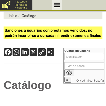
Inicio
Catálogo
Sanciones a usuarios con préstamos vencidos: no
podrán inscribirse a cursada ni rendir exámenes finales
Facebook
WhatsApp
LinkedIn
X
Copy
Share
Cuenta de usuario
Link
Olvidé mi contraseña
Catálogo