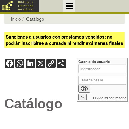
Inicio
Catálogo
Sanciones a usuarios con préstamos vencidos: no
podrán inscribirse a cursada ni rendir exámenes finales
Facebook
WhatsApp
LinkedIn
X
Copy
Share
Cuenta de usuario
Link
Olvidé mi contraseña
Catálogo