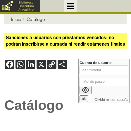
Inicio
Catálogo
Sanciones a usuarios con préstamos vencidos: no
podrán inscribirse a cursada ni rendir exámenes finales
Facebook
WhatsApp
LinkedIn
X
Copy
Share
Cuenta de usuario
Link
Olvidé mi contraseña
Catálogo