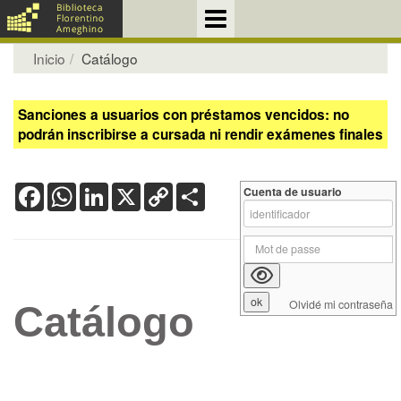
Inicio
Catálogo
Sanciones a usuarios con préstamos vencidos: no
podrán inscribirse a cursada ni rendir exámenes finales
Facebook
WhatsApp
LinkedIn
X
Copy
Share
Cuenta de usuario
Link
Olvidé mi contraseña
Catálogo