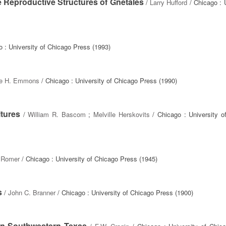
 Reproductive Structures of Gnetales
/
Larry Hufford
/ Chicago : 
 : University of Chicago Press (1993)
se H. Emmons
/ Chicago : University of Chicago Press (1990)
tures
/
William R. Bascom
;
Melville Herskovits
/ Chicago : University o
 Romer
/ Chicago : University of Chicago Press (1945)
s
/
John C. Branner
/ Chicago : University of Chicago Press (1900)
in Southwestern Texas