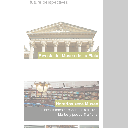
future perspectives
Revista del Museo de La Plata
Horarios sede Museo
Lunes, miércoles y viernes: 8 a 14hs.
Martes y jueves: 8 a 17hs.