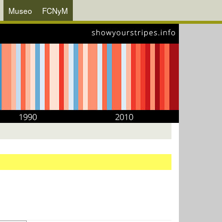
Museo
FCNyM