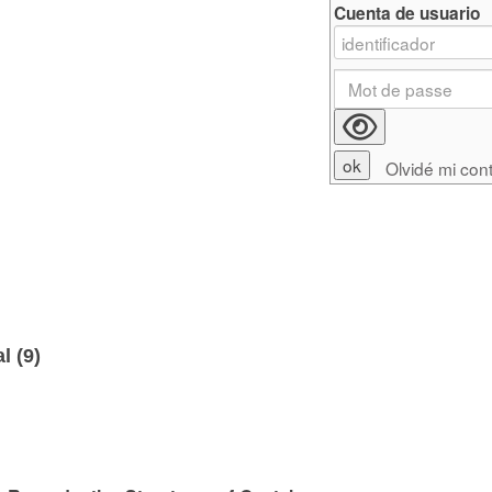
Cuenta de usuario
Olvidé mi con
l (
9
)