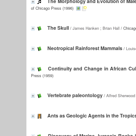
The Morphology and Evolution of Male
of Chicago Press (1996)
The Skull
/
James Hanken
;
Brian Hall
/ Chicago
Neotropical Rainforest Mammals
/
Loui
Continuity and Change in African Cul
Press (1959)
Vertebrate paleontology
/
Alfred Sherwood
Ants as Geologic Agents in the Tropic
Discovery of Marine Jurassic Rocks 