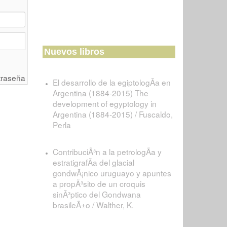
Nuevos libros
traseña
El desarrollo de la egiptologÃ­a en
Argentina (1884-2015) The
development of egyptology in
Argentina (1884-2015) / Fuscaldo,
Perla
ContribuciÃ³n a la petrologÃ­a y
estratigrafÃ­a del glacial
gondwÃ¡nico uruguayo y apuntes
a propÃ³sito de un croquis
sinÃ³ptico del Gondwana
brasileÃ±o / Walther, K.