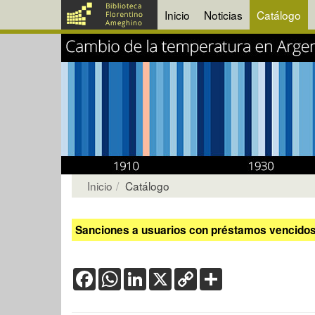
Inicio
Noticias
Catálogo
Inicio
Catálogo
Sanciones a usuarios con préstamos vencidos:
Facebook
WhatsApp
LinkedIn
X
Copy
Share
Link