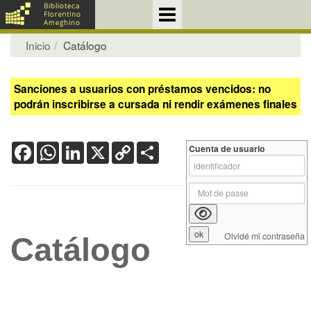
Inicio
Catálogo
Sanciones a usuarios con préstamos vencidos: no
podrán inscribirse a cursada ni rendir exámenes finales
Facebook
WhatsApp
LinkedIn
X
Copy
Share
Cuenta de usuario
Link
Olvidé mi contraseña
Catálogo