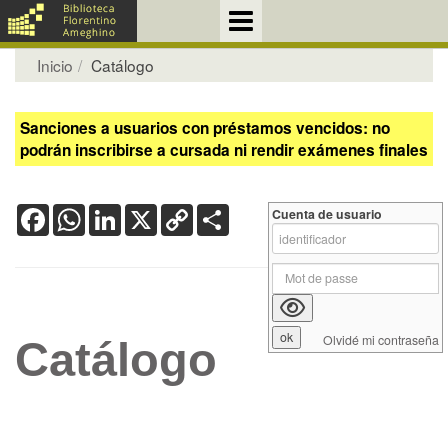
Inicio
Catálogo
Sanciones a usuarios con préstamos vencidos: no
podrán inscribirse a cursada ni rendir exámenes finales
Facebook
WhatsApp
LinkedIn
X
Copy
Share
Cuenta de usuario
Link
Olvidé mi contraseña
Catálogo