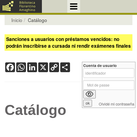
Inicio
Catálogo
Sanciones a usuarios con préstamos vencidos: no
podrán inscribirse a cursada ni rendir exámenes finales
Facebook
WhatsApp
LinkedIn
X
Copy
Share
Cuenta de usuario
Link
Olvidé mi contraseña
Catálogo