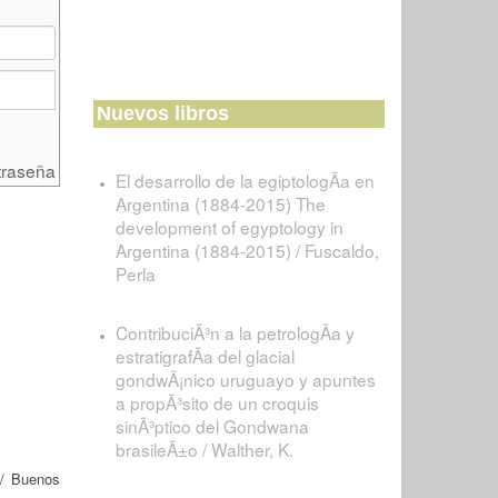
Nuevos libros
traseña
El desarrollo de la egiptologÃ­a en
Argentina (1884-2015) The
development of egyptology in
Argentina (1884-2015) / Fuscaldo,
Perla
ContribuciÃ³n a la petrologÃ­a y
estratigrafÃ­a del glacial
gondwÃ¡nico uruguayo y apuntes
a propÃ³sito de un croquis
sinÃ³ptico del Gondwana
brasileÃ±o / Walther, K.
/ Buenos