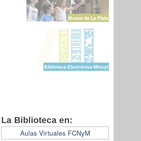
Museo de La Plata
Biblioteca Electrónica Mincyt
La Biblioteca en:
Aulas Virtuales FCNyM