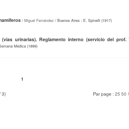
 mamíferos
/
Miguel Fernández
/ Buenos Aires : E. Spinelli (1917)
(vías urinarias). Reglamento interno (servicio del prof.
 Semana Médica (1899)
1
/ 3)
Par page :
25
50