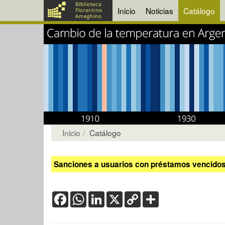
Inicio
Noticias
Catálogo
Inicio
Catálogo
Sanciones a usuarios con préstamos vencidos:
Facebook
WhatsApp
LinkedIn
X
Copy
Share
Link