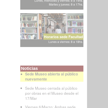
Lunes, miércoles y viernes: 8 a 14hs.
Martes y jueves: 8 a 17hs.
Horarios sede Facultad
Lunes a viernes: 8 a 18hs.
Noticias
Sede Museo abierta al público
nuevamente
Sede Museo cerrada al público
por obras en el Museo desde el
17/Mar
Viernes 6/Marzo: Ambas sede