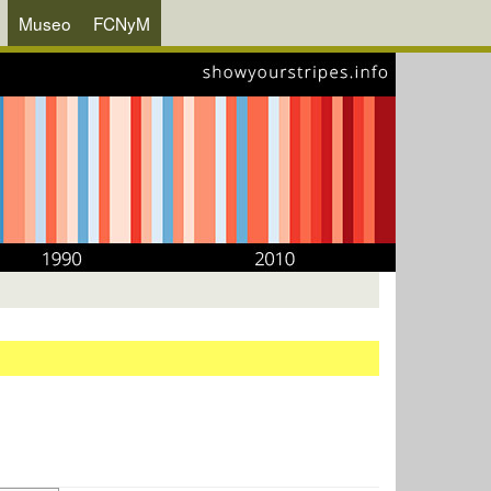
Museo
FCNyM