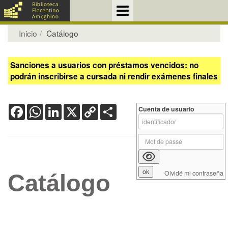
Inicio
Catálogo
Sanciones a usuarios con préstamos vencidos: no
podrán inscribirse a cursada ni rendir exámenes finales
Facebook
WhatsApp
LinkedIn
X
Copy
Share
Cuenta de usuario
Link
Olvidé mi contraseña
Catálogo