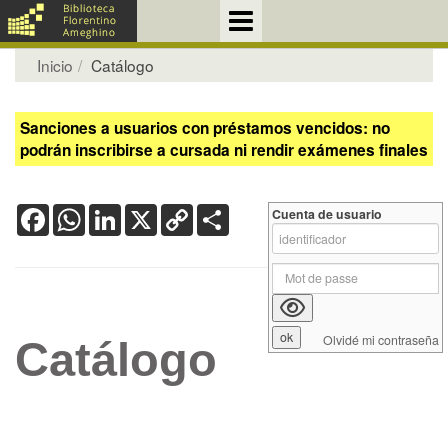
Inicio
Catálogo
Sanciones a usuarios con préstamos vencidos: no
podrán inscribirse a cursada ni rendir exámenes finales
Facebook
WhatsApp
LinkedIn
X
Copy
Share
Cuenta de usuario
Link
Olvidé mi contraseña
Catálogo