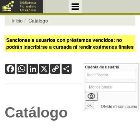
Inicio
Catálogo
Sanciones a usuarios con préstamos vencidos: no
podrán inscribirse a cursada ni rendir exámenes finales
Facebook
WhatsApp
LinkedIn
X
Copy
Share
Cuenta de usuario
Link
Olvidé mi contraseña
Catálogo