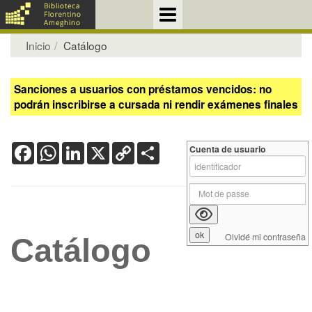
Inicio
Catálogo
Sanciones a usuarios con préstamos vencidos: no
podrán inscribirse a cursada ni rendir exámenes finales
Facebook
WhatsApp
LinkedIn
X
Copy
Share
Cuenta de usuario
Link
Olvidé mi contraseña
Catálogo