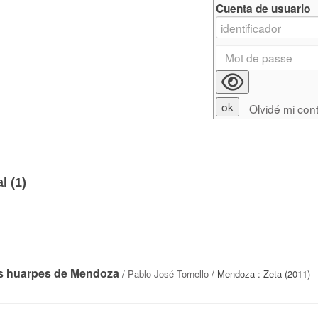
Cuenta de usuario
Olvidé mi con
l (
1
)
los huarpes de Mendoza
/
Pablo José Tornello
/ Mendoza : Zeta (2011)