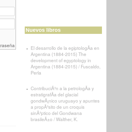
Nuevos libros
traseña
El desarrollo de la egiptologÃ­a en
Argentina (1884-2015) The
development of egyptology in
Argentina (1884-2015) / Fuscaldo,
Perla
ContribuciÃ³n a la petrologÃ­a y
estratigrafÃ­a del glacial
gondwÃ¡nico uruguayo y apuntes
a propÃ³sito de un croquis
sinÃ³ptico del Gondwana
brasileÃ±o / Walther, K.