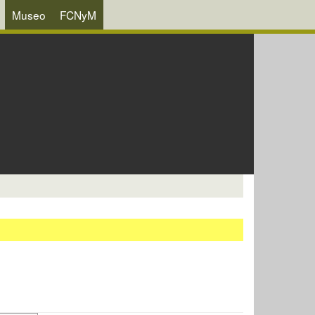
Museo
FCNyM