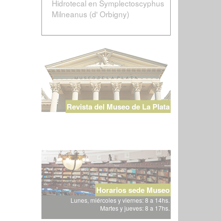
Hidrotecal en Symplectoscyphus
Milneanus (d' Orbigny)
Revista del Museo de La Plata
Horarios sede Museo
Lunes, miércoles y viernes: 8 a 14hs.
Martes y jueves: 8 a 17hs.