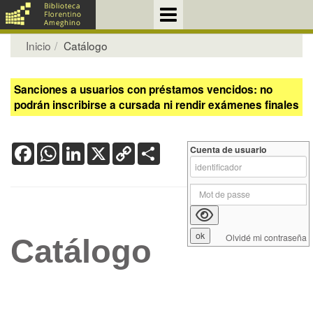
Inicio
Catálogo
Sanciones a usuarios con préstamos vencidos: no
podrán inscribirse a cursada ni rendir exámenes finales
Facebook
WhatsApp
LinkedIn
X
Copy
Share
Cuenta de usuario
Link
Olvidé mi contraseña
Catálogo