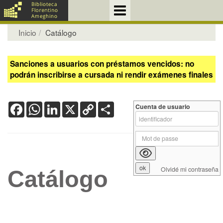
Inicio
Catálogo
Sanciones a usuarios con préstamos vencidos: no
podrán inscribirse a cursada ni rendir exámenes finales
Facebook
WhatsApp
LinkedIn
X
Copy
Share
Cuenta de usuario
Link
Olvidé mi contraseña
Catálogo