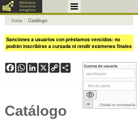
Inicio
Catálogo
Sanciones a usuarios con préstamos vencidos: no
podrán inscribirse a cursada ni rendir exámenes finales
Facebook
WhatsApp
LinkedIn
X
Copy
Share
Cuenta de usuario
Link
Olvidé mi contraseña
Catálogo