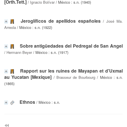
[Orth.Tett.]
/
Ignacio Bolívar
/ México : s.n. (1940)
Jeroglíficos de apellidos españoles
/
José Ma.
Arreola
/ México : s.n. (1922)
Sobre antigüedades del Pedregal de San Angel
/
Hermann Beyer
/ México : s.n. (1917)
Rapport sur les ruines de Mayapan et d'Uxmal
au Yucatan [Mexique]
/
Brasseur de Bourbourg
/ México : s.n.
(1865)
Ethnos
/ México : s.n.