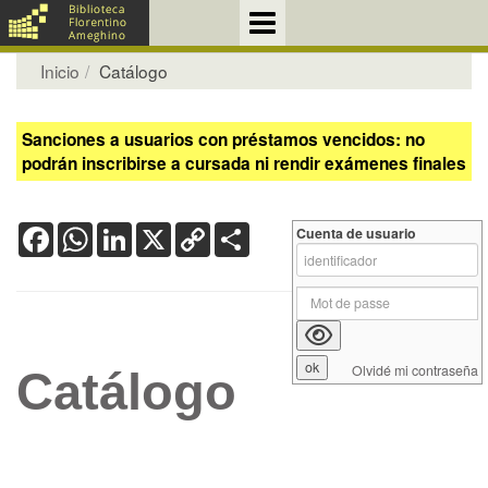
Inicio
Catálogo
Sanciones a usuarios con préstamos vencidos: no
podrán inscribirse a cursada ni rendir exámenes finales
Facebook
WhatsApp
LinkedIn
X
Copy
Share
Cuenta de usuario
Link
Olvidé mi contraseña
Catálogo