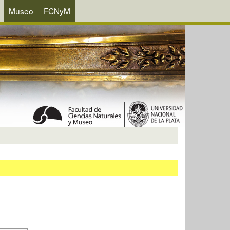
Museo
FCNyM