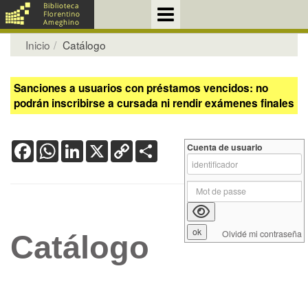
Inicio
Catálogo
Sanciones a usuarios con préstamos vencidos: no
podrán inscribirse a cursada ni rendir exámenes finales
Facebook
WhatsApp
LinkedIn
X
Copy
Share
Cuenta de usuario
Link
Olvidé mi contraseña
Catálogo