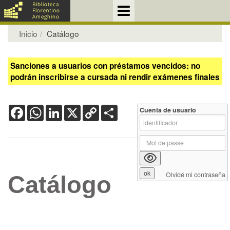
Inicio
Catálogo
Sanciones a usuarios con préstamos vencidos: no
podrán inscribirse a cursada ni rendir exámenes finales
Facebook
WhatsApp
LinkedIn
X
Copy
Share
Cuenta de usuario
Link
Olvidé mi contraseña
Catálogo