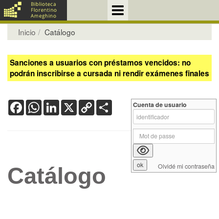
Inicio
Catálogo
Sanciones a usuarios con préstamos vencidos: no
podrán inscribirse a cursada ni rendir exámenes finales
Facebook
WhatsApp
LinkedIn
X
Copy
Share
Cuenta de usuario
Link
Olvidé mi contraseña
Catálogo