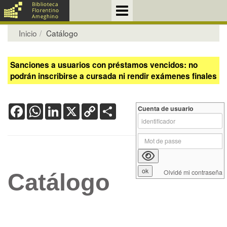
Inicio
Catálogo
Sanciones a usuarios con préstamos vencidos: no
podrán inscribirse a cursada ni rendir exámenes finales
Facebook
WhatsApp
LinkedIn
X
Copy
Share
Cuenta de usuario
Link
Olvidé mi contraseña
Catálogo