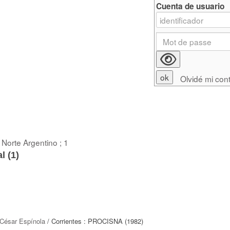
Cuenta de usuario
Olvidé mi con
Norte Argentino ; 1
l (
1
)
 César Espínola
/ Corrientes : PROCISNA (1982)