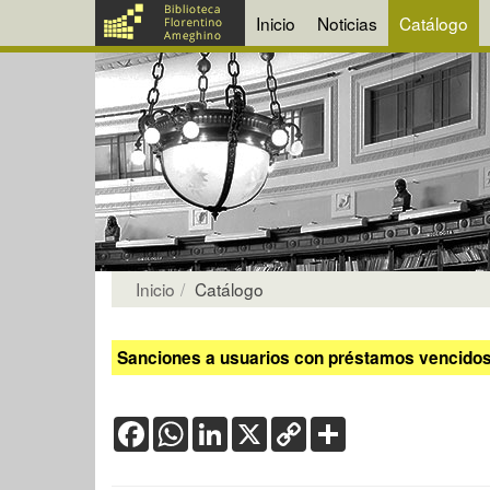
Inicio
Noticias
Catálogo
Inicio
Catálogo
Sanciones a usuarios con préstamos vencidos:
Facebook
WhatsApp
LinkedIn
X
Copy
Share
Link