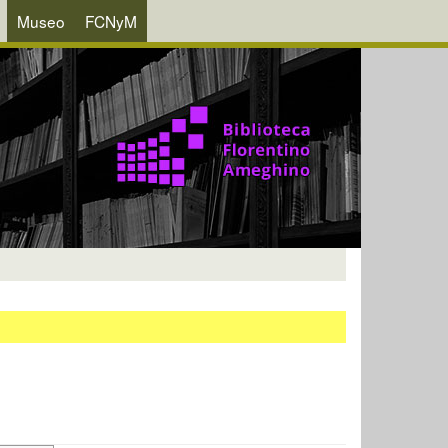
Museo
FCNyM