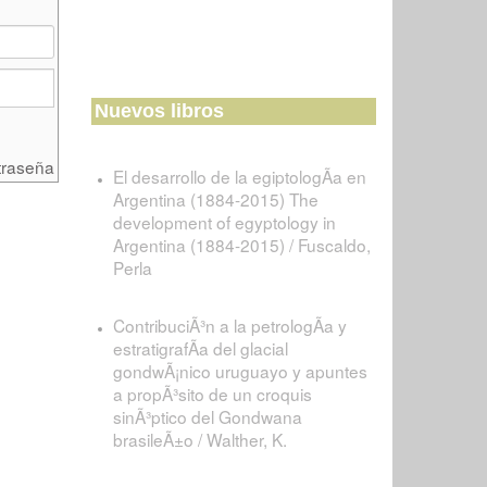
Nuevos libros
traseña
El desarrollo de la egiptologÃ­a en
Argentina (1884-2015) The
development of egyptology in
Argentina (1884-2015) / Fuscaldo,
Perla
ContribuciÃ³n a la petrologÃ­a y
estratigrafÃ­a del glacial
gondwÃ¡nico uruguayo y apuntes
a propÃ³sito de un croquis
sinÃ³ptico del Gondwana
brasileÃ±o / Walther, K.