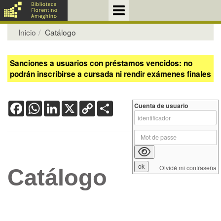
Inicio
Catálogo
Sanciones a usuarios con préstamos vencidos: no
podrán inscribirse a cursada ni rendir exámenes finales
Facebook
WhatsApp
LinkedIn
X
Copy
Share
Cuenta de usuario
Link
Olvidé mi contraseña
Catálogo