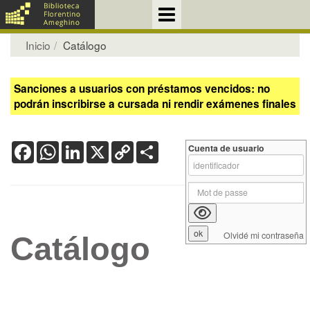
Inicio
Catálogo
Sanciones a usuarios con préstamos vencidos: no
podrán inscribirse a cursada ni rendir exámenes finales
Facebook
WhatsApp
LinkedIn
X
Copy
Share
Cuenta de usuario
Link
Olvidé mi contraseña
Catálogo