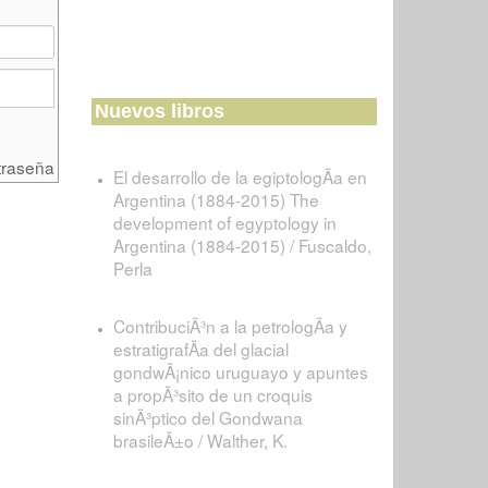
Nuevos libros
traseña
El desarrollo de la egiptologÃ­a en
Argentina (1884-2015) The
development of egyptology in
Argentina (1884-2015) / Fuscaldo,
Perla
ContribuciÃ³n a la petrologÃ­a y
estratigrafÃ­a del glacial
gondwÃ¡nico uruguayo y apuntes
a propÃ³sito de un croquis
sinÃ³ptico del Gondwana
brasileÃ±o / Walther, K.