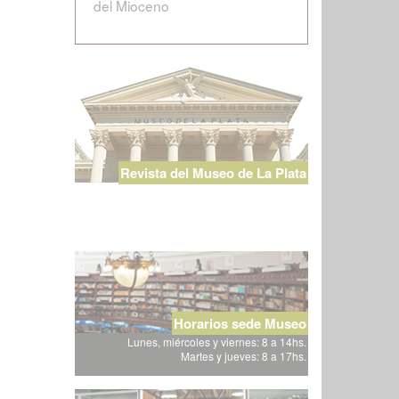
del Mioceno
Revista del Museo de La Plata
Horarios sede Museo
Lunes, miércoles y viernes: 8 a 14hs.
Martes y jueves: 8 a 17hs.