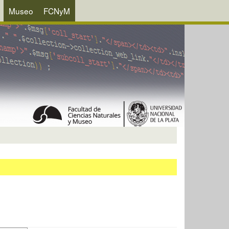
Museo
FCNyM