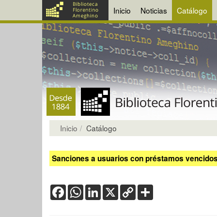
Inicio
Noticias
Catálogo
Inicio
Catálogo
Sanciones a usuarios con préstamos vencidos:
Facebook
WhatsApp
LinkedIn
X
Copy
Share
Link