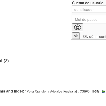
Cuenta de usuario
Olvidé mi con
l (
2
)
ems and index
/
Peter Cranston
/ Adelaide [Australia] : CSIRO (1995)