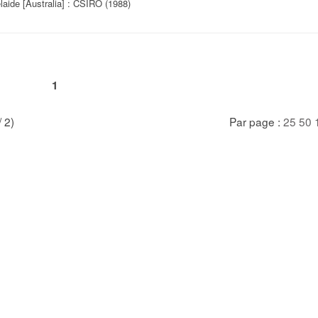
laide [Australia] : CSIRO (1988)
1
/ 2)
Par page :
25
50