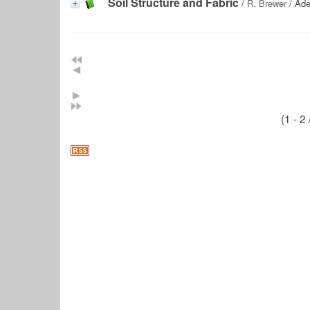
Soil Structure and Fabric
/
R. Brewer
/ Ade
(1 - 2 