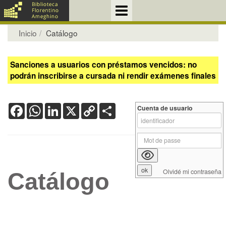
Inicio
Catálogo
Sanciones a usuarios con préstamos vencidos: no
podrán inscribirse a cursada ni rendir exámenes finales
Facebook
WhatsApp
LinkedIn
X
Copy
Share
Cuenta de usuario
Link
Olvidé mi contraseña
Catálogo