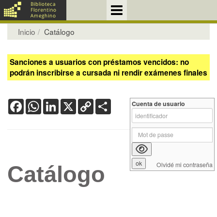
Inicio
Catálogo
Sanciones a usuarios con préstamos vencidos: no
podrán inscribirse a cursada ni rendir exámenes finales
Facebook
WhatsApp
LinkedIn
X
Copy
Share
Cuenta de usuario
Link
Olvidé mi contraseña
Catálogo