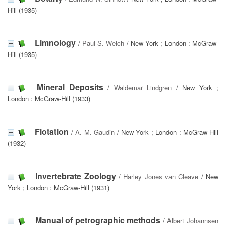
Hill (1935)
Limnology
/
Paul S. Welch
/ New York ; London : McGraw-
Hill (1935)
Mineral Deposits
/
Waldemar Lindgren
/ New York ;
London : McGraw-Hill (1933)
Flotation
/
A. M. Gaudin
/ New York ; London : McGraw-Hill
(1932)
Invertebrate Zoology
/
Harley Jones van Cleave
/ New
York ; London : McGraw-Hill (1931)
Manual of petrographic methods
/
Albert Johannsen