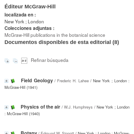
Éditeur McGraw-Hill
localizada en :
New York ; London
Colecciones adjuntas :
McGraw-Hill publications in the botanical science
Documentos disponibles de esta editorial (
8
)
Refinar búsqueda
Field Geology
/
Frederic H. Lahee
/ New York ; London :
McGraw-Hill (1941)
Physics of the air
/
W.J. Humphreys
/ New York ; London
: McGraw-Hill (1940)
Botany
/
Edmund W. Sinnott
/ New York ; London : McGraw-