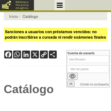
Inicio
Catálogo
Sanciones a usuarios con préstamos vencidos: no
podrán inscribirse a cursada ni rendir exámenes finales
Facebook
WhatsApp
LinkedIn
X
Copy
Share
Cuenta de usuario
Link
Olvidé mi contraseña
Catálogo