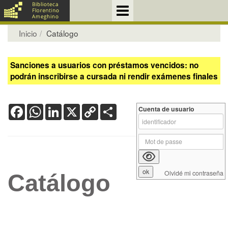
Inicio
Catálogo
Sanciones a usuarios con préstamos vencidos: no
podrán inscribirse a cursada ni rendir exámenes finales
Facebook
WhatsApp
LinkedIn
X
Copy
Share
Cuenta de usuario
Link
Olvidé mi contraseña
Catálogo