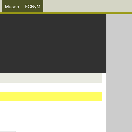
Museo
FCNyM