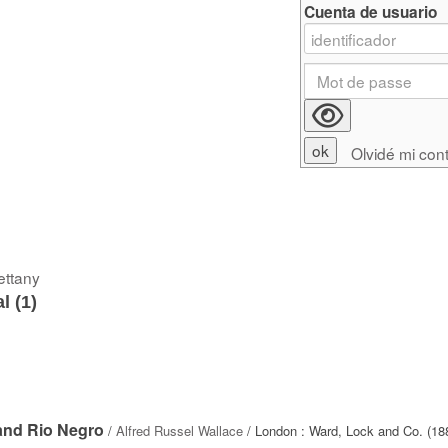
Cuenta de usuario
Olvidé mi con
ettany
l (
1
)
 and Rio Negro
/
Alfred Russel Wallace
/ London : Ward, Lock and Co. (18