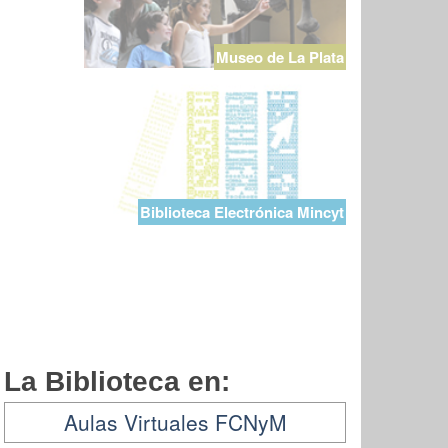
Museo de La Plata
Biblioteca Electrónica Mincyt
La Biblioteca en:
Aulas Virtuales FCNyM