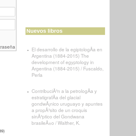
Nuevos libros
traseña
El desarrollo de la egiptologÃ­a en
Argentina (1884-2015) The
development of egyptology in
Argentina (1884-2015) / Fuscaldo,
Perla
ContribuciÃ³n a la petrologÃ­a y
estratigrafÃ­a del glacial
gondwÃ¡nico uruguayo y apuntes
a propÃ³sito de un croquis
sinÃ³ptico del Gondwana
brasileÃ±o / Walther, K.
89)