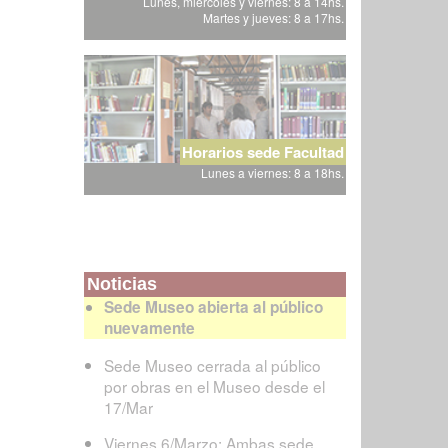
Lunes, miércoles y viernes: 8 a 14hs.
Martes y jueves: 8 a 17hs.
Horarios sede Facultad
Lunes a viernes: 8 a 18hs.
Noticias
Sede Museo abierta al público
nuevamente
Sede Museo cerrada al público
por obras en el Museo desde el
17/Mar
Viernes 6/Marzo: Ambas sede