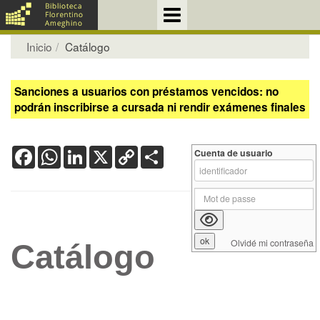
Inicio
Catálogo
Sanciones a usuarios con préstamos vencidos: no
podrán inscribirse a cursada ni rendir exámenes finales
Facebook
WhatsApp
LinkedIn
X
Copy
Share
Cuenta de usuario
Link
Olvidé mi contraseña
Catálogo