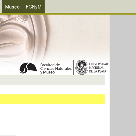
Museo
FCNyM