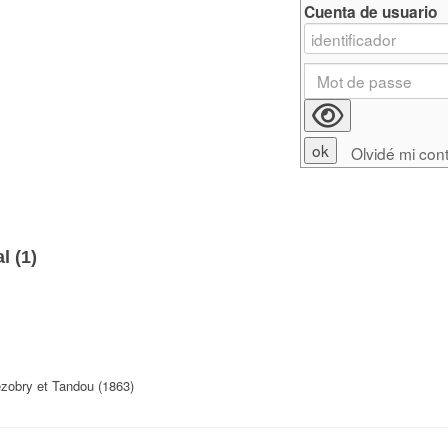
Cuenta de usuario
Olvidé mi con
l (
1
)
ezobry et Tandou (1863)