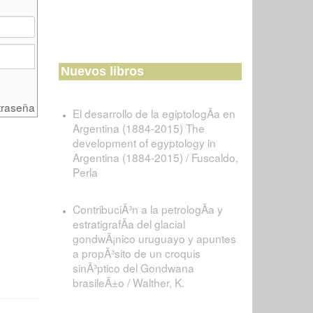
Nuevos libros
traseña
El desarrollo de la egiptologÃ­a en
Argentina (1884-2015) The
development of egyptology in
Argentina (1884-2015) / Fuscaldo,
Perla
ContribuciÃ³n a la petrologÃ­a y
estratigrafÃ­a del glacial
gondwÃ¡nico uruguayo y apuntes
a propÃ³sito de un croquis
sinÃ³ptico del Gondwana
brasileÃ±o / Walther, K.