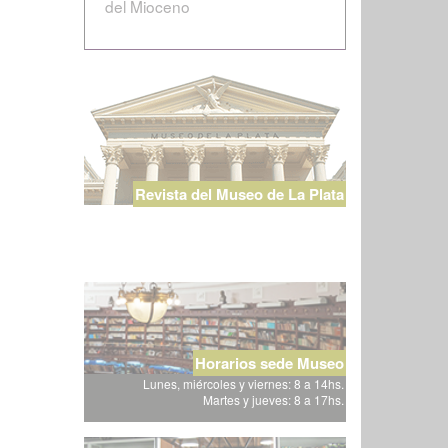
del Mioceno
Revista del Museo de La Plata
Horarios sede Museo
Lunes, miércoles y viernes: 8 a 14hs.
Martes y jueves: 8 a 17hs.