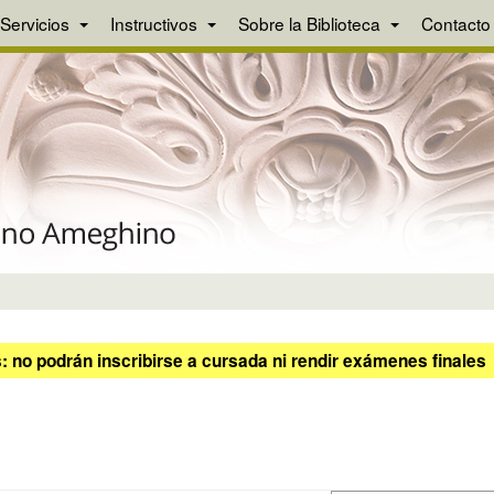
Servicios
Instructivos
Sobre la Biblioteca
Contacto
 no podrán inscribirse a cursada ni rendir exámenes finales