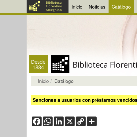
Inicio
Noticias
Catálogo
Inicio
Catálogo
Sanciones a usuarios con préstamos vencidos:
Facebook
WhatsApp
LinkedIn
X
Copy
Share
Link