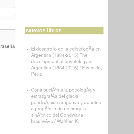
Nuevos libros
traseña
El desarrollo de la egiptologÃ­a en
Argentina (1884-2015) The
development of egyptology in
Argentina (1884-2015) / Fuscaldo,
Perla
ContribuciÃ³n a la petrologÃ­a y
estratigrafÃ­a del glacial
gondwÃ¡nico uruguayo y apuntes
a propÃ³sito de un croquis
sinÃ³ptico del Gondwana
brasileÃ±o / Walther, K.