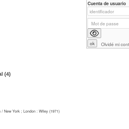
Cuenta de usuario
Olvidé mi con
l (
4
)
n
/ New York ; London : Wiley (1971)