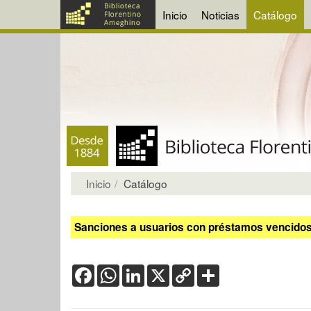
Inicio
Noticias
Catálogo
Inicio
Catálogo
Sanciones a usuarios con préstamos vencidos:
Facebook
WhatsApp
LinkedIn
X
Copy
Share
Link