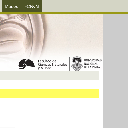
Museo
FCNyM