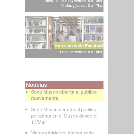
Lunes, miércoles y viernes: 8 a 14hs.
Martes y jueves: 8 a 17hs.
Horarios sede Facultad
Lunes a viernes: 8 a 18hs.
Noticias
Sede Museo abierta al público
nuevamente
Sede Museo cerrada al público
por obras en el Museo desde el
17/Mar
Viernes 6/Marzo: Ambas sede