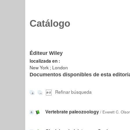
Catálogo
Éditeur Wiley
localizada en :
New York ; London
Documentos disponibles de esta editoria
Refinar búsqueda
Vertebrate paleozoology
/
Everett C. Olso