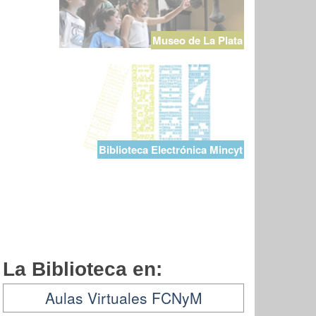
Museo de La Plata
Biblioteca Electrónica Mincyt
La Biblioteca en:
Aulas Virtuales FCNyM