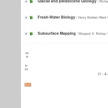
Glacial and pleistocene Geology
/
Richar
Fresh-Water Biology
/
Henry Baldwin Ward
/
Subsurface Mapping
/
Margaret S. Bishop
/
(1 - 4 