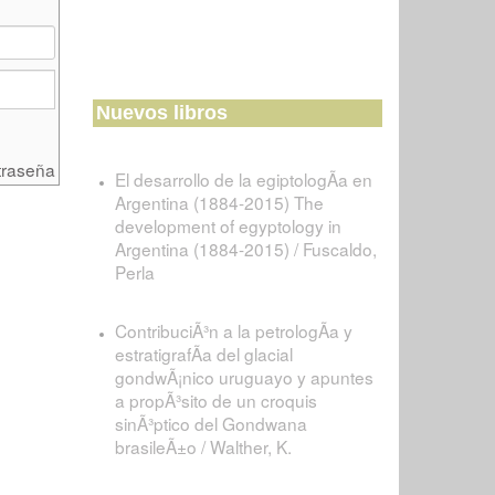
Nuevos libros
traseña
El desarrollo de la egiptologÃ­a en
Argentina (1884-2015) The
development of egyptology in
Argentina (1884-2015) / Fuscaldo,
Perla
ContribuciÃ³n a la petrologÃ­a y
estratigrafÃ­a del glacial
gondwÃ¡nico uruguayo y apuntes
a propÃ³sito de un croquis
sinÃ³ptico del Gondwana
brasileÃ±o / Walther, K.