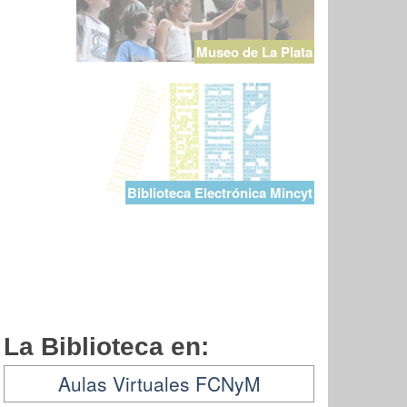
Museo de La Plata
Biblioteca Electrónica Mincyt
La Biblioteca en:
Aulas Virtuales FCNyM