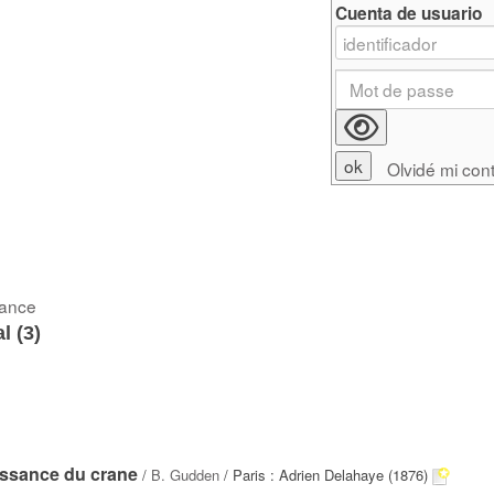
Cuenta de usuario
Olvidé mi con
rance
l (
3
)
issance du crane
/
B. Gudden
/ Paris : Adrien Delahaye (1876)