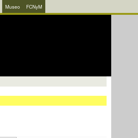
Museo
FCNyM