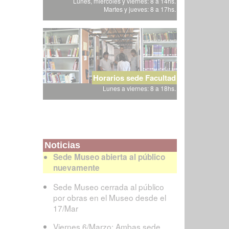
Lunes, miércoles y viernes: 8 a 14hs.
Martes y jueves: 8 a 17hs.
Horarios sede Facultad
Lunes a viernes: 8 a 18hs.
Noticias
Sede Museo abierta al público
nuevamente
Sede Museo cerrada al público
por obras en el Museo desde el
17/Mar
Viernes 6/Marzo: Ambas sede