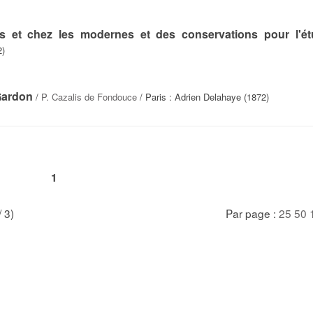
 et chez les modernes et des conservations pour l'é
2)
Gardon
/
P. Cazalis de Fondouce
/ Paris : Adrien Delahaye (1872)
1
/ 3)
Par page :
25
50