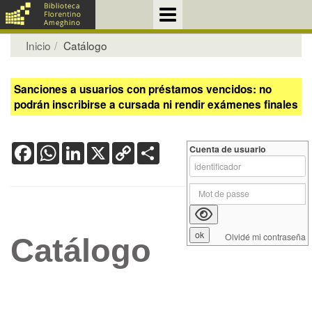
Inicio
Catálogo
Sanciones a usuarios con préstamos vencidos: no
podrán inscribirse a cursada ni rendir exámenes finales
Facebook
WhatsApp
LinkedIn
X
Copy
Share
Cuenta de usuario
Link
Olvidé mi contraseña
Catálogo