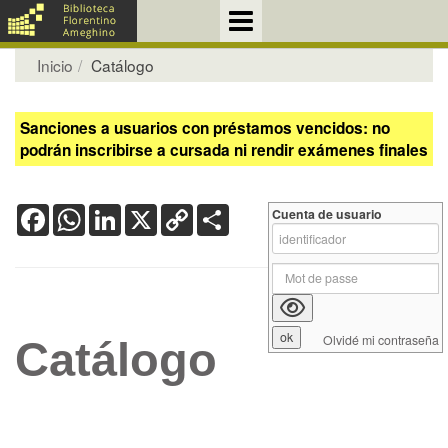
Inicio
Catálogo
Sanciones a usuarios con préstamos vencidos: no
podrán inscribirse a cursada ni rendir exámenes finales
Facebook
WhatsApp
LinkedIn
X
Copy
Share
Cuenta de usuario
Link
Olvidé mi contraseña
Catálogo