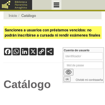
Inicio
Catálogo
Sanciones a usuarios con préstamos vencidos: no
podrán inscribirse a cursada ni rendir exámenes finales
Facebook
WhatsApp
LinkedIn
X
Copy
Share
Cuenta de usuario
Link
Olvidé mi contraseña
Catálogo