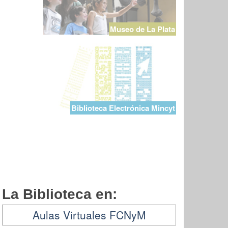
Museo de La Plata
Biblioteca Electrónica Mincyt
La Biblioteca en:
Aulas Virtuales FCNyM