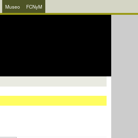
Museo
FCNyM