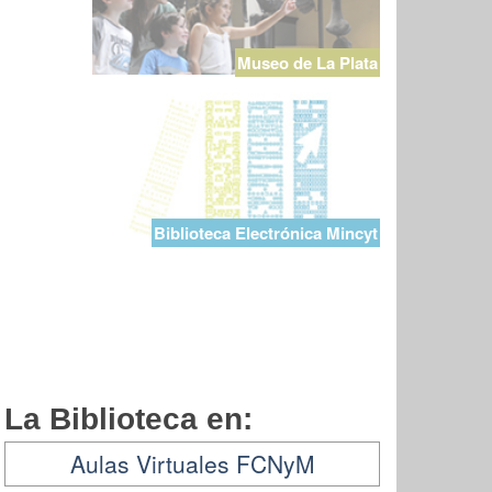
Museo de La Plata
Biblioteca Electrónica Mincyt
La Biblioteca en:
Aulas Virtuales FCNyM