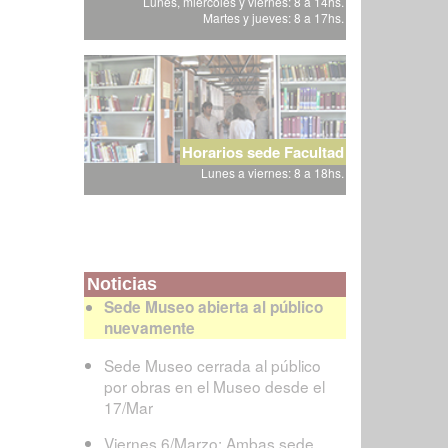
Lunes, miércoles y viernes: 8 a 14hs.
Martes y jueves: 8 a 17hs.
Horarios sede Facultad
Lunes a viernes: 8 a 18hs.
Noticias
Sede Museo abierta al público
nuevamente
Sede Museo cerrada al público
por obras en el Museo desde el
17/Mar
Viernes 6/Marzo: Ambas sede