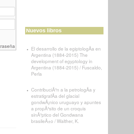
Nuevos libros
traseña
El desarrollo de la egiptologÃ­a en
Argentina (1884-2015) The
development of egyptology in
Argentina (1884-2015) / Fuscaldo,
Perla
ContribuciÃ³n a la petrologÃ­a y
estratigrafÃ­a del glacial
gondwÃ¡nico uruguayo y apuntes
a propÃ³sito de un croquis
sinÃ³ptico del Gondwana
brasileÃ±o / Walther, K.