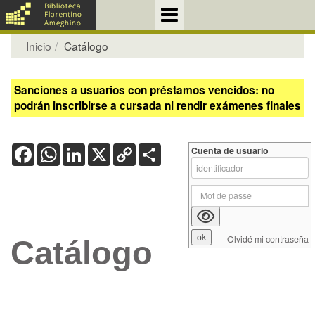
Inicio
Catálogo
Sanciones a usuarios con préstamos vencidos: no
podrán inscribirse a cursada ni rendir exámenes finales
Facebook
WhatsApp
LinkedIn
X
Copy
Share
Cuenta de usuario
Link
Olvidé mi contraseña
Catálogo