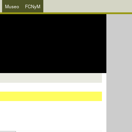
Museo
FCNyM