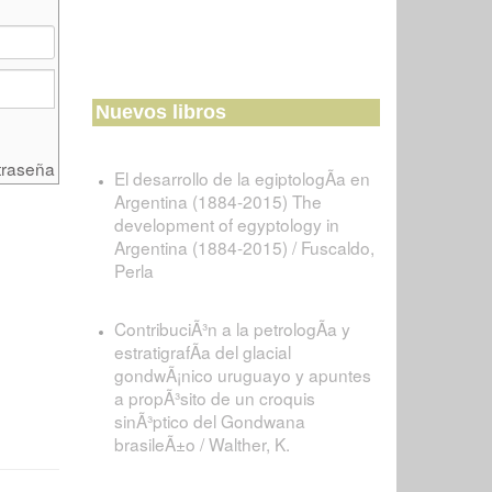
Nuevos libros
traseña
El desarrollo de la egiptologÃ­a en
Argentina (1884-2015) The
development of egyptology in
Argentina (1884-2015) / Fuscaldo,
Perla
ContribuciÃ³n a la petrologÃ­a y
estratigrafÃ­a del glacial
gondwÃ¡nico uruguayo y apuntes
a propÃ³sito de un croquis
sinÃ³ptico del Gondwana
brasileÃ±o / Walther, K.