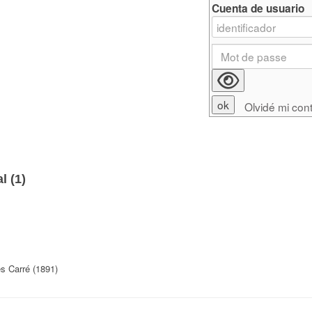
Cuenta de usuario
Olvidé mi con
l (
1
)
s Carré (1891)