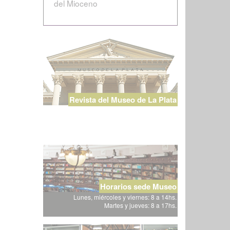
del Mioceno
Revista del Museo de La Plata
Horarios sede Museo
Lunes, miércoles y viernes: 8 a 14hs.
Martes y jueves: 8 a 17hs.