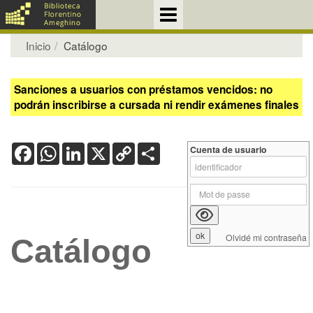
Inicio
Catálogo
Sanciones a usuarios con préstamos vencidos: no
podrán inscribirse a cursada ni rendir exámenes finales
Facebook
WhatsApp
LinkedIn
X
Copy
Share
Cuenta de usuario
Link
Olvidé mi contraseña
Catálogo