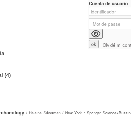
Cuenta de usuario
Olvidé mi con
ia
l (
4
)
rchaeology
/
Helaine Silverman
/ New York : Springer Science+Bussin