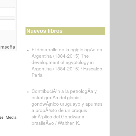
Nuevos libros
traseña
El desarrollo de la egiptologÃ­a en
Argentina (1884-2015) The
development of egyptology in
Argentina (1884-2015) / Fuscaldo,
Perla
ContribuciÃ³n a la petrologÃ­a y
estratigrafÃ­a del glacial
gondwÃ¡nico uruguayo y apuntes
a propÃ³sito de un croquis
sinÃ³ptico del Gondwana
es Media
brasileÃ±o / Walther, K.