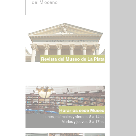
del Mioceno
Revista del Museo de La Plata
Horarios sede Museo
Lunes, miércoles y viernes: 8 a 14hs.
Martes y jueves: 8 a 17hs.