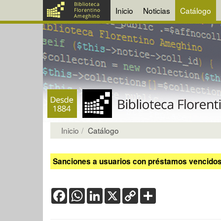
Inicio
Noticias
Catálogo
Inicio
Catálogo
Sanciones a usuarios con préstamos vencidos:
Facebook
WhatsApp
LinkedIn
X
Copy
Share
Link