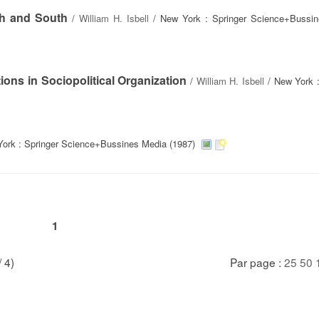
th and South
/
William H. Isbell
/ New York : Springer Science+Bussi
ons in Sociopolitical Organization
/
William H. Isbell
/ New York :
ork : Springer Science+Bussines Media (1987)
1
/ 4)
Par page :
25
50