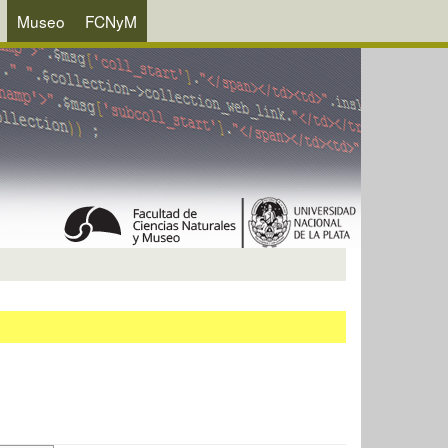
Museo
FCNyM