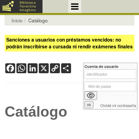
Inicio
Catálogo
Sanciones a usuarios con préstamos vencidos: no
podrán inscribirse a cursada ni rendir exámenes finales
Facebook
WhatsApp
LinkedIn
X
Copy
Share
Cuenta de usuario
Link
Olvidé mi contraseña
Catálogo