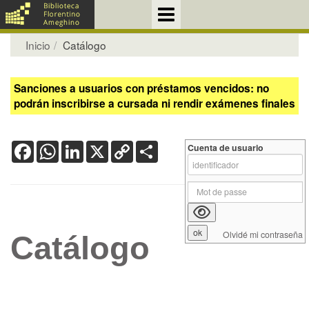
Inicio
Catálogo
Sanciones a usuarios con préstamos vencidos: no
podrán inscribirse a cursada ni rendir exámenes finales
Facebook
WhatsApp
LinkedIn
X
Copy
Share
Cuenta de usuario
Link
Olvidé mi contraseña
Catálogo