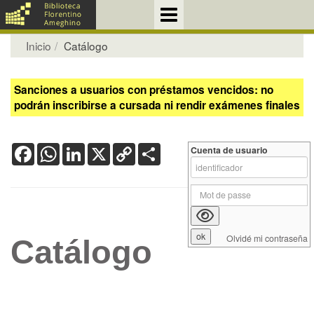
Inicio
Catálogo
Sanciones a usuarios con préstamos vencidos: no
podrán inscribirse a cursada ni rendir exámenes finales
Facebook
WhatsApp
LinkedIn
X
Copy
Share
Cuenta de usuario
Link
Olvidé mi contraseña
Catálogo